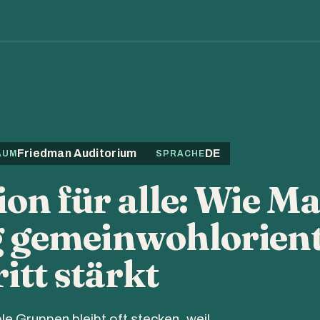
Friedman Auditorium
DE
AUM
SPRACHE
on für alle: Wie M
 gemeinwohlorient
itt stärkt
ble Gruppen bleibt oft stecken, weil