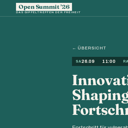
Open Summit ’26
DAS GIPFELTREFFEN DER FREIHEIT
← ÜBERSICHT
26.09
11:00
SA
R
Innovati
Shaping
Fortschr
Fortschritt für vulnera