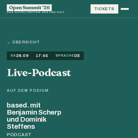
Open Summit ’26
TICKETS
DAS GIPFELTREFFEN DER FREIHEIT
← ÜBERSICHT
26.09
17:45
DE
SA
SPRACHE
Live-Podcast
AUF DEM PODIUM
based. mit
Benjamin Scherp
und Dominik
Steffens
PODCAST